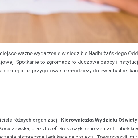
 miejsce ważne wydarzenie w siedzibie Nadbużańskiego Odd
ajowej. Spotkanie to zgromadziło kluczowe osoby i instytuc
nicznej oraz przygotowanie młodzieży do ewentualnej kari
ciele różnych organizacji.
Kierowniczka Wydziału Oświaty 
 Kociszewska, oraz Józef Gruszczyk, reprezentant Lubelski
aczenie historyczne i edukacyjne projektu. Towarzyszyli im 