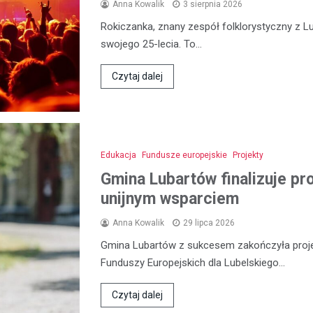
Anna Kowalik
3 sierpnia 2026
Rokiczanka, znany zespół folklorystyczny z L
swojego 25-lecia. To…
Czytaj dalej
Edukacja
Fundusze europejskie
Projekty
Gmina Lubartów finalizuje pr
unijnym wsparciem
Anna Kowalik
29 lipca 2026
Gmina Lubartów z sukcesem zakończyła proje
Funduszy Europejskich dla Lubelskiego…
Czytaj dalej