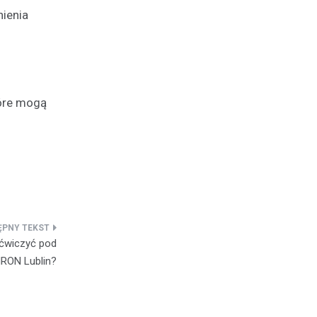
nienia
tóre mogą
 ćwiczyć pod
RON Lublin?