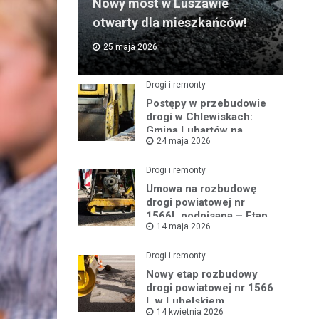
Nowy most w Luszawie
otwarty dla mieszkańców!
25 maja 2026
Drogi i remonty
Postępy w przebudowie
drogi w Chlewiskach:
Gmina Lubartów na
24 maja 2026
miejscu inwestycji
Drogi i remonty
Umowa na rozbudowę
drogi powiatowej nr
1566L podpisana – Etap
14 maja 2026
III w toku
Drogi i remonty
Nowy etap rozbudowy
drogi powiatowej nr 1566
L w Lubelskiem
14 kwietnia 2026