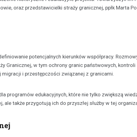
ie, oraz przedstawicielki straży granicznej, ppłk Marta Po
Kronika policyjna
Oszustwo na komunikatora
latka straciła 1500 zł prze
konto znajomego
21 listopada 2025
W ostatnich dniach policjanci z
efiniowanie potencjalnych kierunków współpracy. Rozmow
otrzymali zgłoszenie od młodej 
która padła ofiarą oszustwa in
aży Granicznej, w tym ochrony granic państwowych, kontroli
23-latka, będąc przekonana, że
 migracji i przestępczości związanej z granicami.
a programów edukacyjnych, które nie tylko zwiększą wied
 ale także przygotują ich do przyszłej służby w tej organiza
nej