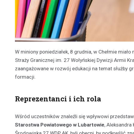
W miniony poniedziałek, 8 grudnia, w Chełmie miało
Straży Granicznej im. 27 Wołyńskiej Dywizji Armii Kr
zaangażowane w rozwój edukacji na temat służby gra
formacji.
Reprezentanci i ich rola
Wśród uczestników znaleźli się wpływowi przedstawi
Starostwa Powiatowego w Lubartowie
, Aleksandra
Środowiska 27 WDP AK, byli obecni, by podkreślić zn