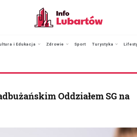
infolubartow.pl
Portal informacyjny dla
mieszkańców Lubartowa
ultura i Edukacja
Zdrowie
Sport
Turystyka
Lifest
adbużańskim Oddziałem SG na