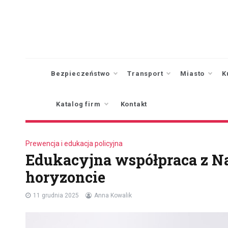
Skip
to
content
Bezpieczeństwo
Transport
Miasto
K
Katalog firm
Kontakt
Prewencja i edukacja policyjna
Edukacyjna współpraca z N
horyzoncie
11 grudnia 2025
Anna Kowalik