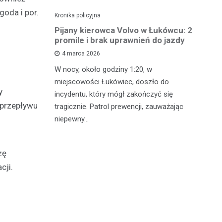
goda i por.
Kronika policyjna
Kro
ch: 23-
Pijany kierowca Volvo w Łukówcu: 2
P
z przejęte
promile i brak uprawnień do jazdy
lu
4 marca 2026
W nocy, około godziny 1:20, w
W 
 Michowa
miejscowości Łukówiec, doszło do
Ko
y
kobiety,
incydentu, który mógł zakończyć się
co
ternetowego.
 przepływu
tragicznie. Patrol prewencji, zauważając
do
…
niepewny…
ro
zę
cji.