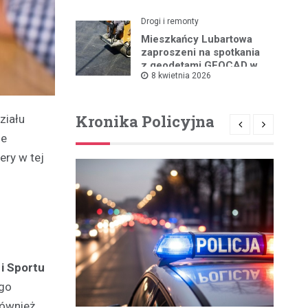
Drogi i remonty
Mieszkańcy Lubartowa
zaproszeni na spotkania
z geodetami GEOCAD w
8 kwietnia 2026
sprawie budowy S19
Kronika Policyjna
ziału
je
ery w tej
i Sportu
ego
również