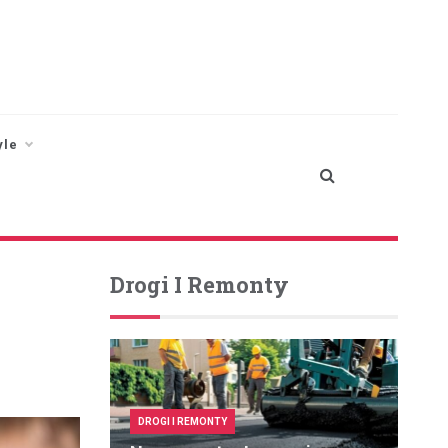
yle
Drogi I Remonty
DROGI I REMONTY