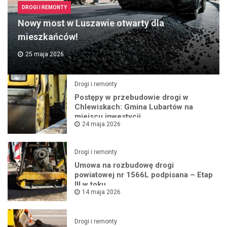
DROGI I REMONTY
Nowy most w Luszawie otwarty dla
mieszkańców!
25 maja 2026
Drogi i remonty
Postępy w przebudowie drogi w
Chlewiskach: Gmina Lubartów na
miejscu inwestycji
24 maja 2026
Drogi i remonty
Umowa na rozbudowę drogi
powiatowej nr 1566L podpisana – Etap
III w toku
14 maja 2026
Drogi i remonty