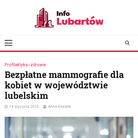
Skip
to
content
infolubartow.pl
Portal informacyjny dla
mieszkańców Lubartowa
Profilaktyka i zdrowie
Bezpłatne mammografie dla
kobiet w województwie
lubelskim
14 stycznia 2026
Anna Kowalik