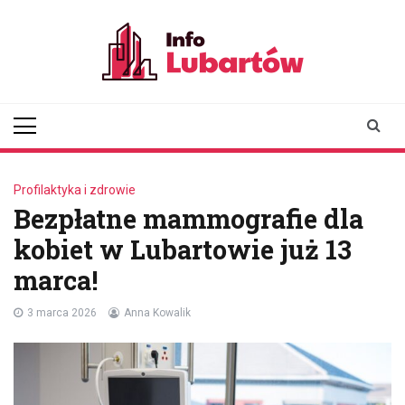
Skip
to
content
infolubartow.pl
Portal informacyjny dla
mieszkańców Lubartowa
Profilaktyka i zdrowie
Bezpłatne mammografie dla
kobiet w Lubartowie już 13
marca!
3 marca 2026
Anna Kowalik