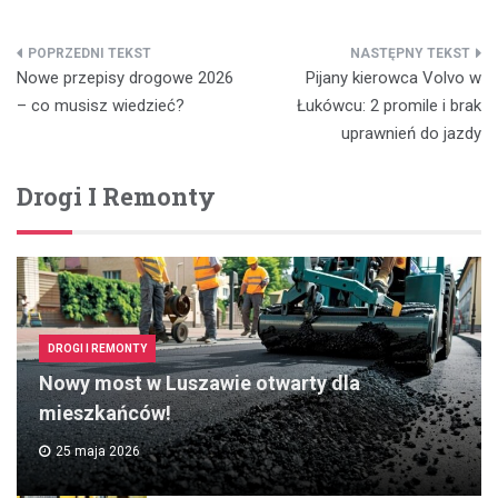
Nawigacja
Nowe przepisy drogowe 2026
Pijany kierowca Volvo w
wpisu
– co musisz wiedzieć?
Łukówcu: 2 promile i brak
uprawnień do jazdy
Drogi I Remonty
DROGI I REMONTY
Nowy most w Luszawie otwarty dla
mieszkańców!
25 maja 2026