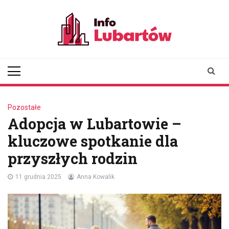
Skip
to
content
infolubartow.pl
Portal informacyjny dla
mieszkańców Lubartowa
Pozostałe
Adopcja w Lubartowie –
kluczowe spotkanie dla
przyszłych rodzin
11 grudnia 2025
Anna Kowalik