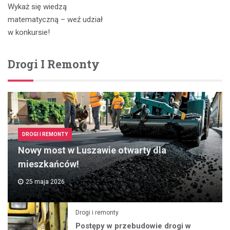
Wykaż się wiedzą
wpisu
matematyczną – weź udział
w konkursie!
Drogi I Remonty
DROGI I REMONTY
Nowy most w Luszawie otwarty dla
mieszkańców!
25 maja 2026
Drogi i remonty
Postępy w przebudowie drogi w