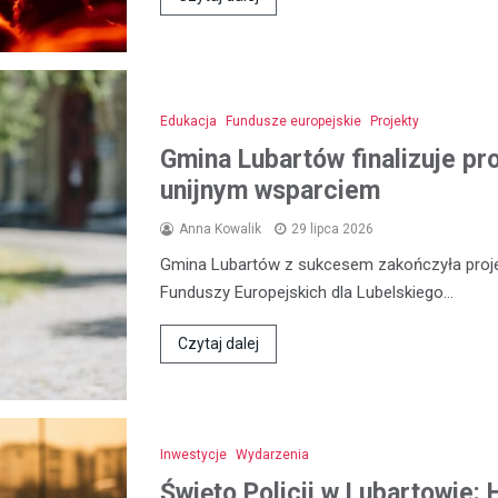
Edukacja
Fundusze europejskie
Projekty
Gmina Lubartów finalizuje pr
unijnym wsparciem
Anna Kowalik
29 lipca 2026
Gmina Lubartów z sukcesem zakończyła proje
Funduszy Europejskich dla Lubelskiego…
Czytaj dalej
Inwestycje
Wydarzenia
Święto Policji w Lubartowie: