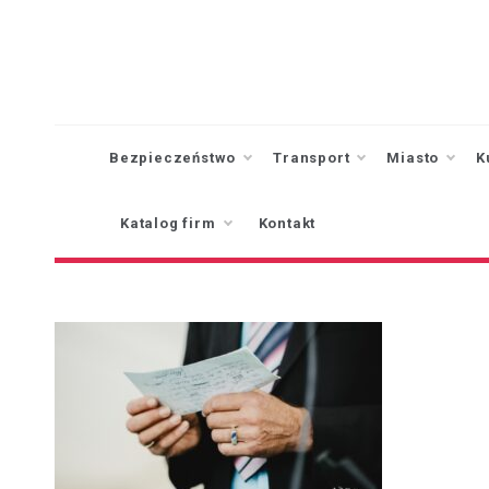
Skip
to
content
Bezpieczeństwo
Transport
Miasto
K
Katalog firm
Kontakt