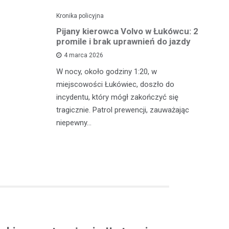
Kronika policyjna
Kro
ch: 23-
Pijany kierowca Volvo w Łukówcu: 2
P
z przejęte
promile i brak uprawnień do jazdy
lu
4 marca 2026
W nocy, około godziny 1:20, w
W 
 Michowa
miejscowości Łukówiec, doszło do
Ko
kobiety,
incydentu, który mógł zakończyć się
co
ternetowego.
tragicznie. Patrol prewencji, zauważając
do
…
niepewny…
ro