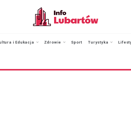
infolubartow.pl
Portal informacyjny dla
mieszkańców Lubartowa
ultura i Edukacja
Zdrowie
Sport
Turystyka
Lifest