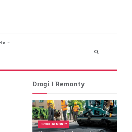
yle
Drogi I Remonty
DROGI I REMONTY