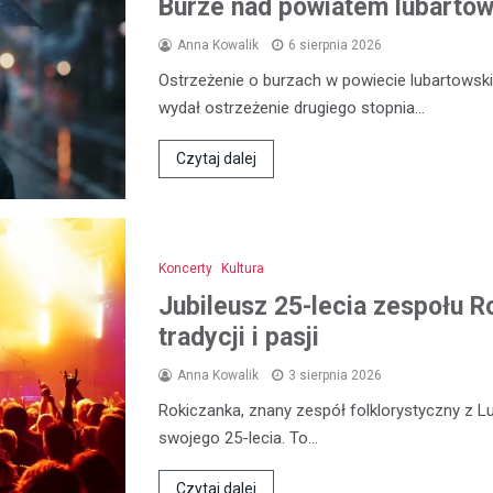
Burze nad powiatem lubartows
Anna Kowalik
6 sierpnia 2026
Ostrzeżenie o burzach w powiecie lubartowski
wydał ostrzeżenie drugiego stopnia…
Czytaj dalej
Koncerty
Kultura
Jubileusz 25-lecia zespołu R
tradycji i pasji
Anna Kowalik
3 sierpnia 2026
Rokiczanka, znany zespół folklorystyczny z L
swojego 25-lecia. To…
Czytaj dalej