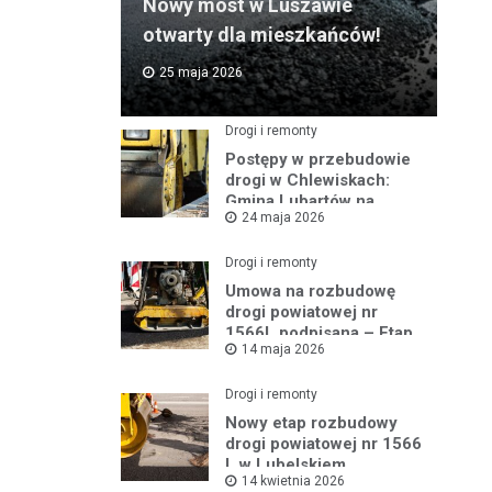
Nowy most w Luszawie
otwarty dla mieszkańców!
25 maja 2026
Drogi i remonty
Postępy w przebudowie
drogi w Chlewiskach:
Gmina Lubartów na
24 maja 2026
miejscu inwestycji
Drogi i remonty
Umowa na rozbudowę
drogi powiatowej nr
1566L podpisana – Etap
14 maja 2026
III w toku
Drogi i remonty
Nowy etap rozbudowy
drogi powiatowej nr 1566
L w Lubelskiem
14 kwietnia 2026