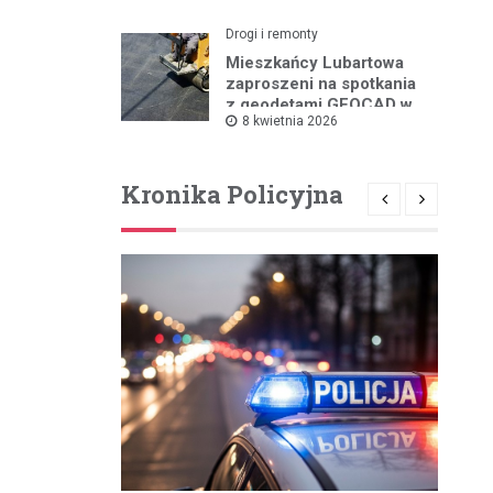
Drogi i remonty
Mieszkańcy Lubartowa
zaproszeni na spotkania
z geodetami GEOCAD w
8 kwietnia 2026
sprawie budowy S19
Kronika Policyjna