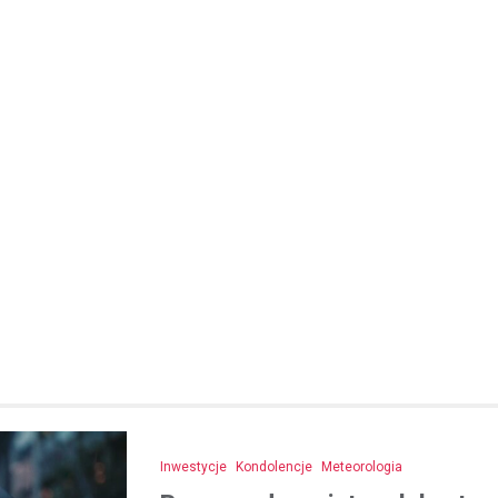
Kronika policyjna
Oszustwo na komunikatora
latka straciła 1500 zł prze
konto znajomego
21 listopada 2025
W ostatnich dniach policjanci z
otrzymali zgłoszenie od młodej 
która padła ofiarą oszustwa in
23-latka, będąc przekonana, że
Inwestycje
Kondolencje
Meteorologia