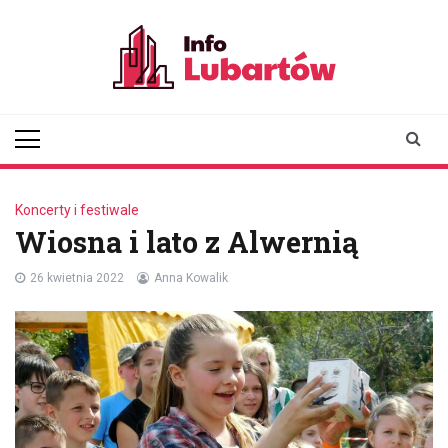
Skip
to
content
infolubartow.pl
Portal informacyjny dla
mieszkańców Lubartowa
Koncerty i festiwale
Wiosna i lato z Alwernią
26 kwietnia 2022
Anna Kowalik