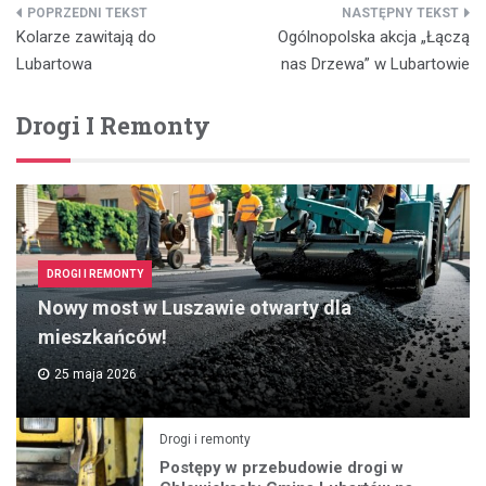
Nawigacja
Kolarze zawitają do
Ogólnopolska akcja „Łączą
wpisu
Lubartowa
nas Drzewa” w Lubartowie
Drogi I Remonty
DROGI I REMONTY
Nowy most w Luszawie otwarty dla
mieszkańców!
25 maja 2026
Drogi i remonty
Postępy w przebudowie drogi w