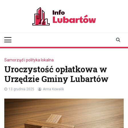
Skip
to
content
infolubartow.pl
Portal informacyjny dla
mieszkańców Lubartowa
Samorząd i polityka lokalna
Uroczystość opłatkowa w
Urzędzie Gminy Lubartów
13 grudnia 2025
Anna Kowalik