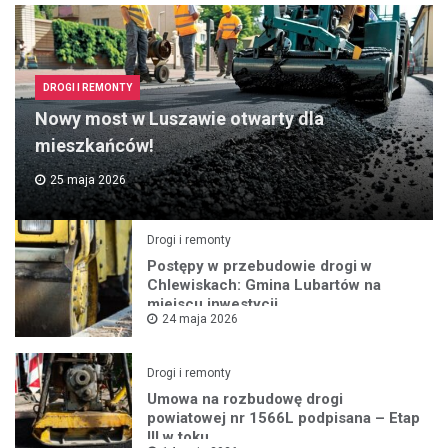
DROGI I REMONTY
Nowy most w Luszawie otwarty dla
mieszkańców!
25 maja 2026
Drogi i remonty
Postępy w przebudowie drogi w
Chlewiskach: Gmina Lubartów na
miejscu inwestycji
24 maja 2026
Drogi i remonty
Umowa na rozbudowę drogi
powiatowej nr 1566L podpisana – Etap
III w toku