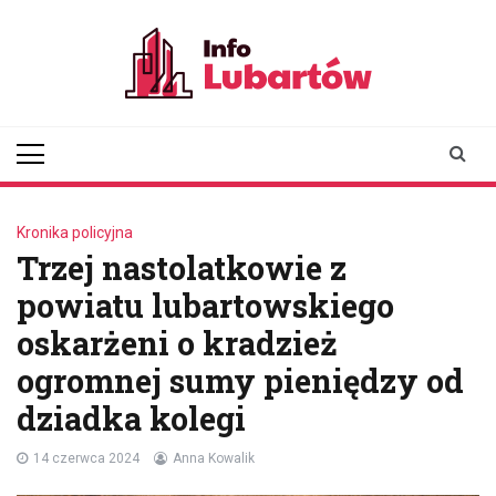
Skip
to
content
infolubartow.pl
Portal informacyjny dla
mieszkańców Lubartowa
Kronika policyjna
Trzej nastolatkowie z
powiatu lubartowskiego
oskarżeni o kradzież
ogromnej sumy pieniędzy od
dziadka kolegi
14 czerwca 2024
Anna Kowalik