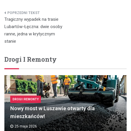
Nawigacja
Tragiczny wypadek na trasie
wpisu
Lubartów-Łęczna: dwie osoby
ranne, jedna w krytycznym
stanie
Drogi I Remonty
DROGI I REMONTY
Nowy most w Luszawie otwarty dla
mieszkańców!
25 maja 2026