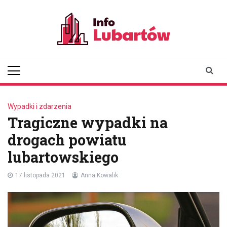
Skip
to
content
infolubartow.pl
Portal informacyjny dla
mieszkańców Lubartowa
Wypadki i zdarzenia
Tragiczne wypadki na
drogach powiatu
lubartowskiego
17 listopada 2021
Anna Kowalik