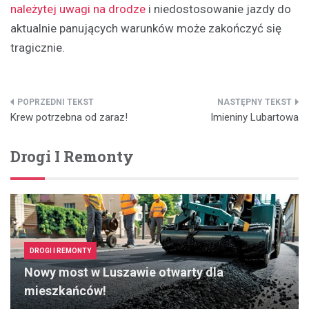
należytej uwagi na drodze
i niedostosowanie jazdy do
aktualnie panujących warunków może zakończyć się
tragicznie.
Nawigacja
Krew potrzebna od zaraz!
Imieniny Lubartowa
wpisu
Drogi I Remonty
DROGI I REMONTY
Nowy most w Luszawie otwarty dla
mieszkańców!