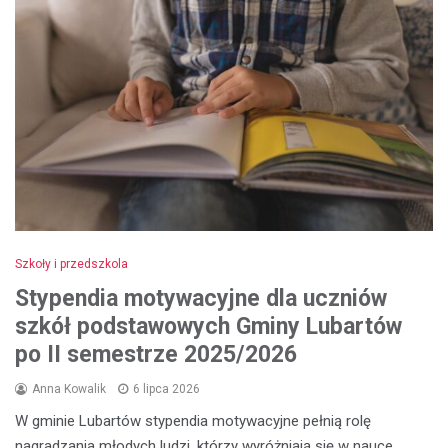
Szkoły i przedszkola
Stypendia motywacyjne dla uczniów
szkół podstawowych Gminy Lubartów
po II semestrze 2025/2026
Anna Kowalik
6 lipca 2026
W gminie Lubartów stypendia motywacyjne pełnią rolę
nagradzania młodych ludzi, którzy wyróżniają się w nauce…