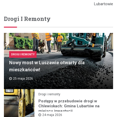
Lubartowie
Drogi I Remonty
DROGI I REMONTY
Nowy most w Luszawie otwarty dla
mieszkańców!
25 maja 2026
Drogi i remonty
Postępy w przebudowie drogi w
Chlewiskach: Gmina Lubartów na
miejscu inwestycji
24 maja 2026