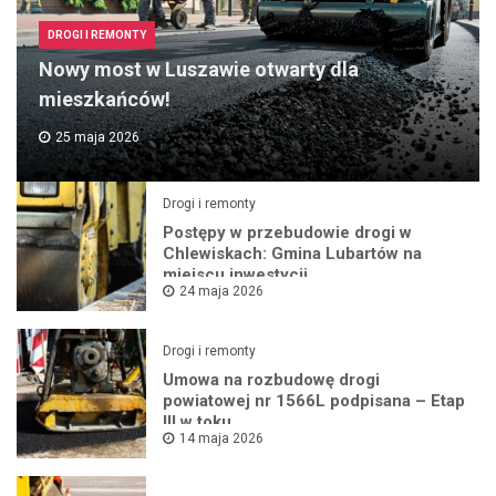
DROGI I REMONTY
Nowy most w Luszawie otwarty dla
mieszkańców!
25 maja 2026
Drogi i remonty
Postępy w przebudowie drogi w
Chlewiskach: Gmina Lubartów na
miejscu inwestycji
24 maja 2026
Drogi i remonty
Umowa na rozbudowę drogi
powiatowej nr 1566L podpisana – Etap
III w toku
14 maja 2026