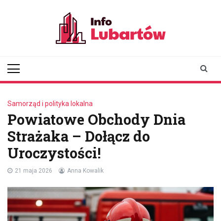
Skip
to
content
infolubartow.pl
Portal informacyjny dla
mieszkańców Lubartowa
Samorząd i polityka lokalna
Powiatowe Obchody Dnia
Strażaka – Dołącz do
Uroczystości!
21 maja 2026
Anna Kowalik