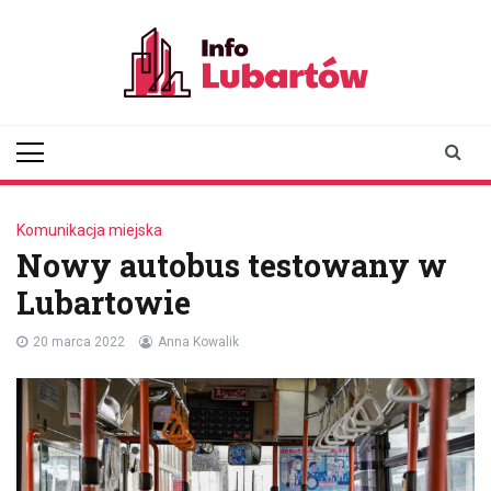
Skip
to
content
infolubartow.pl
Portal informacyjny dla
mieszkańców Lubartowa
Komunikacja miejska
Nowy autobus testowany w
Lubartowie
20 marca 2022
Anna Kowalik