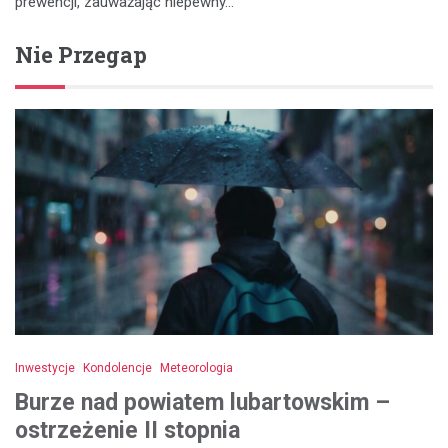
prewencji, zauważając niepewny…
Nie Przegap
Inwestycje
Kondolencje
Meteorologia
Burze nad powiatem lubartowskim –
ostrzeżenie II stopnia