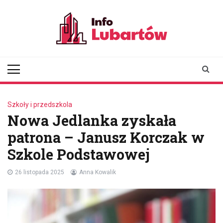
Skip
to
content
infolubartow.pl
Portal informacyjny dla
mieszkańców Lubartowa
Szkoły i przedszkola
Nowa Jedlanka zyskała
patrona – Janusz Korczak w
Szkole Podstawowej
26 listopada 2025
Anna Kowalik