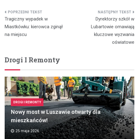
Nawigacja
Tragiczny wypadek w
Dyrektorzy szkół w
wpisu
Miastkówku: kierowca zginął
Lubartowie omawiają
na miejscu
kluczowe wyzwania
oświatowe
Drogi I Remonty
DROGI I REMONTY
Nowy most w Luszawie otwarty dla
mieszkańców!
25 maja 2026