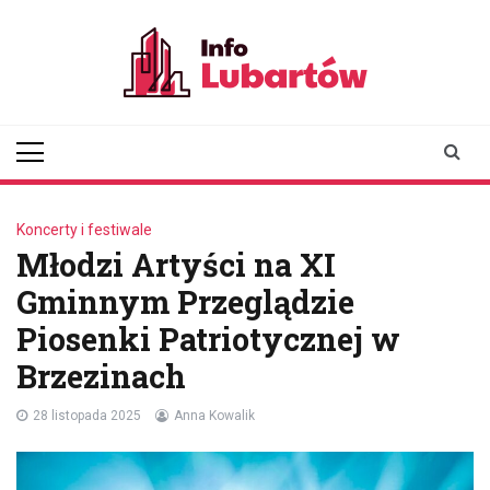
Skip
to
content
infolubartow.pl
Portal informacyjny dla
mieszkańców Lubartowa
Koncerty i festiwale
Młodzi Artyści na XI
Gminnym Przeglądzie
Piosenki Patriotycznej w
Brzezinach
28 listopada 2025
Anna Kowalik