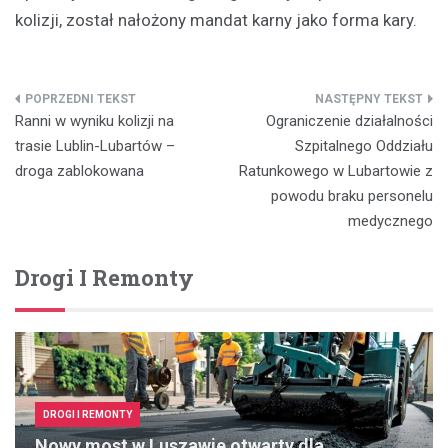
kolizji, został nałożony mandat karny jako forma kary.
Nawigacja
Ranni w wyniku kolizji na
Ograniczenie działalności
wpisu
trasie Lublin-Lubartów –
Szpitalnego Oddziału
droga zablokowana
Ratunkowego w Lubartowie z
powodu braku personelu
medycznego
Drogi I Remonty
DROGI I REMONTY
Nowy most w Luszawie otwarty dla