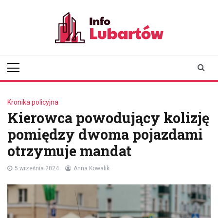
Skip
to
content
infolubartow.pl
Portal informacyjny dla
mieszkańców Lubartowa
Kronika policyjna
Kierowca powodujący kolizję
pomiędzy dwoma pojazdami
otrzymuje mandat
5 września 2024
Anna Kowalik