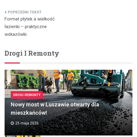
Nawigacja
Format płytek a wielkość
wpisu
łazienki – praktyczne
wskazówki
Drogi I Remonty
DROGI I REMONTY
Nowy most w Luszawie otwarty dla
mieszkańców!
25 maja 2026