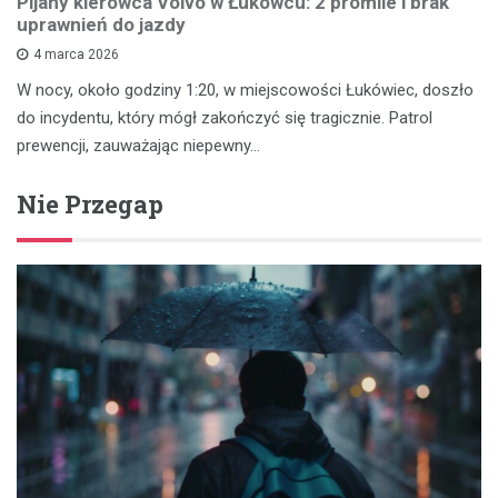
Pijany kierowca Volvo w Łukówcu: 2 promile i brak
uprawnień do jazdy
4 marca 2026
W nocy, około godziny 1:20, w miejscowości Łukówiec, doszło
do incydentu, który mógł zakończyć się tragicznie. Patrol
prewencji, zauważając niepewny…
Nie Przegap