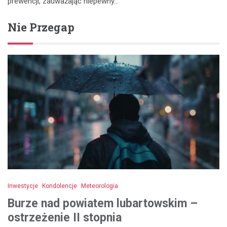
prewencji, zauważając niepewny…
Nie Przegap
Inwestycje
Kondolencje
Meteorologia
Burze nad powiatem lubartowskim –
ostrzeżenie II stopnia