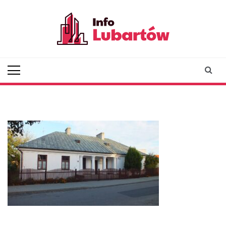
Skip
to
content
infolubartow.pl
Portal informacyjny dla
mieszkańców Lubartowa