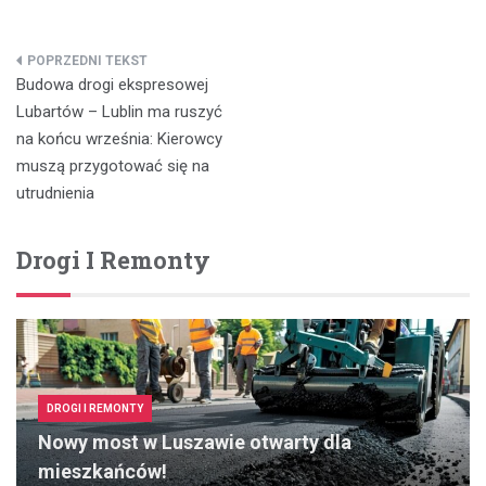
Nawigacja
Budowa drogi ekspresowej
wpisu
Lubartów – Lublin ma ruszyć
na końcu września: Kierowcy
muszą przygotować się na
utrudnienia
Drogi I Remonty
DROGI I REMONTY
Nowy most w Luszawie otwarty dla
mieszkańców!